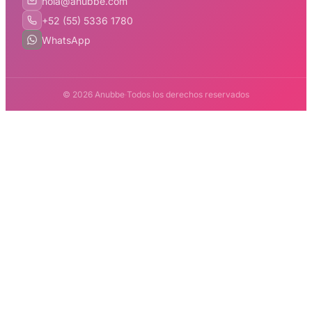
hola@anubbe.com
+52 (55) 5336 1780
WhatsApp
© 2026 Anubbe
·
Todos los derechos reservados